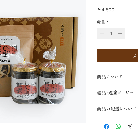
価
￥4,500
格
数量
*
カ
商品について
写真はイメージです
返品・返金ポリシー
返品・交換について
商品の配送について
たは電話にてご連絡
ご連絡がない場合の
全国に発送が可能で
ご了承下さい。
縄・離島のお客様には
不良品・破損品
ります。ご了承くだ
だきました後、