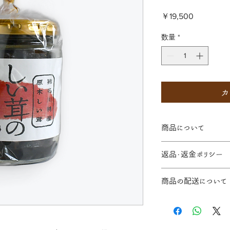
価
￥19,500
格
数量
*
カ
商品について
写真はイメージです
返品・返金ポリシー
返品・交換について
商品の配送について
たは電話にてご連絡
ご連絡がない場合の
全国に発送が可能で
ご了承下さい。
縄・離島のお客様には
不良品・破損品
ります。ご了承くだ
だきました後、