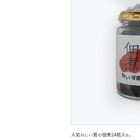
人気のしい茸の佃煮24瓶入り。