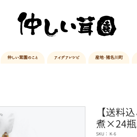
仲しい茸園のこと
アイデアレシピ
産地・猪名川町
【送料込
煮×24瓶
SKU： K-6