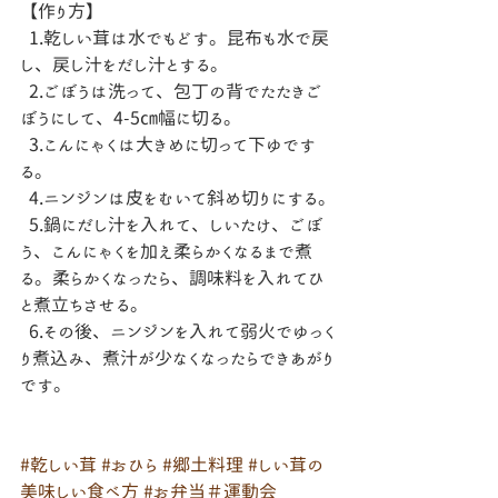
【作り方】
 1.乾しい茸は水でもどす。昆布も水で戻
し、戻し汁をだし汁とする。
 2.ごぼうは洗って、包丁の背でたたきご
ぼうにして、4-5㎝幅に切る。
 3.こんにゃくは大きめに切って下ゆです
る。
 4.ニンジンは皮をむいて斜め切りにする。
 5.鍋にだし汁を入れて、しいたけ、ごぼ
う、こんにゃくを加え柔らかくなるまで煮
る。柔らかくなったら、調味料を入れてひ
と煮立ちさせる。
  6.その後、ニンジンを入れて弱火でゆっく
り煮込み、煮汁が少なくなったらできあがり
です。
#乾しい茸
#おひら
#郷土料理
#しい茸の
美味しい食べ方
#お弁当＃運動会